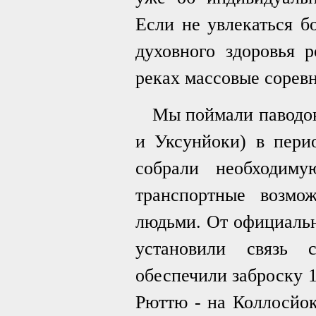
Если не увлекаться б
духовного здоровья р
реках массовые соревн
Мы поймали паводок
и Уксунйоки) в пери
собрали необходиму
транспортные возмож
людьми. От официальн
установили связь 
обеспечили заброску 1
Рюттю - на Коллосйок