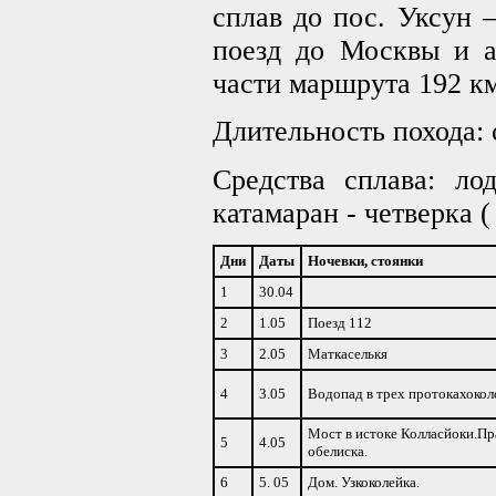
сплав до пос. Уксун
поезд до Москвы и а
части маршрута 192 км
Длительность похода: с
Средства сплава: ло
катамаран - четверка ( 
Дни
Даты
Ночевки, стоянки
1
30.04
2
1.05
Поезд 112
3
2.05
Маткаселькя
4
3.05
Водопад в трех протокахокол
Мост в истоке Колласйоки.Пра
5
4.05
обелиска.
6
5. 05
Дом. Узкоколейка.