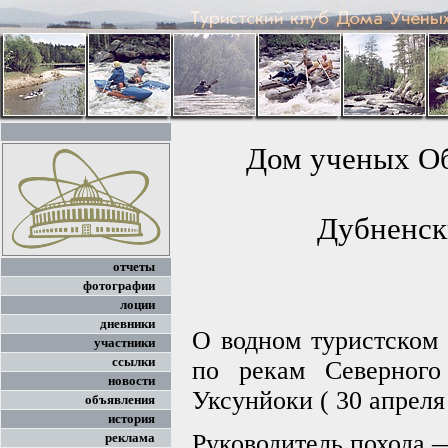
Дом ученых О
Дубненск
отчеты
фотографии
лоции
дневники
О водном туристском 
участники
ссылки
по рекам Северного
новости
Уксунйоки ( 30 апреля 
объявления
история
Руководитель похода 
реклама