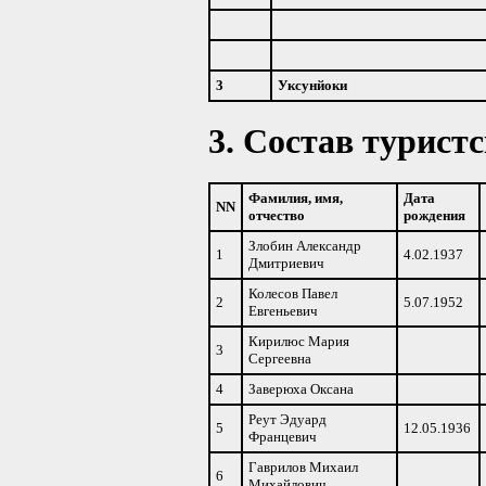
3
Уксунйоки
3. Состав турист
Фамилия, имя,
Дата
NN
отчество
рождения
Злобин Александр
1
4.02.1937
Дмитриевич
Колесов Павел
2
5.07.1952
Евгеньевич
Кирилюс Мария
3
Сергеевна
4
Заверюха Оксана
Реут Эдуард
5
12.05.1936
Францевич
Гаврилов Михаил
6
Михайлович