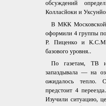
обсуждений опреде
Колласйоки и Уксунйо
В МКК Московской 
оформили 4 группы по
Р. Пиценко и К.С.М
базового уровня..
По газетам, ТВ и
запаздывала — на оз
ожидалось тепло. 
предстоит 4 переезда
Изучили ситуацию, це