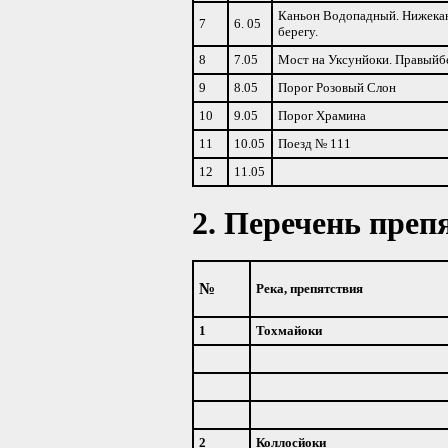
Каньон Водопадный. Нижекан
7
6. 05
берегу.
8
7.05
Мост на Уксунйоки. Правыйбе
9
8.05
Порог Розовый Слон
10
9.05
Порог Храмина
11
10.05
Поезд № 111
12
11.05
2. Перечень преп
№
Река, препятствия
1
Тохмайоки
2
Коллосйоки