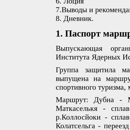
6. Лоция
7.Выводы и рекоменда
8. Дневник.
1. Паспорт маршр
Выпускающая орга
Института Ядерных И
Группа защитила ма
выпущена на маршру
спортивного туризма,
Маршрут: Дубна - М
Маткаселькя - спла
р.Коллосйоки - сплав
Колатсельга - переезд